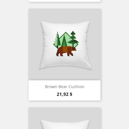
Brown Bear Cushion
Precio
21,92 $