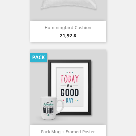
Hummingbird Cushion
Precio
21,92 $
PACK
Pack Mug + Framed Poster