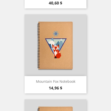
Precio
40,60 $
Mountain Fox Notebook
Precio
14,96 $