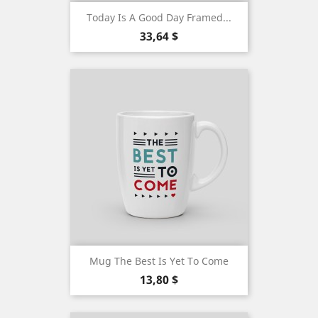
Today Is A Good Day Framed...
Precio
33,64 $
Mug The Best Is Yet To Come
Precio
13,80 $