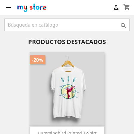
shopping_cart



PRODUCTOS DESTACADOS
-20%
Hummingbird Printed T-Shirt