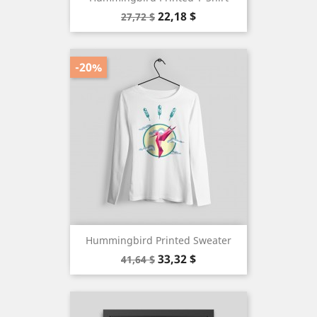
Precio
Precio
22,18 $
27,72 $
base
-20%
Hummingbird Printed Sweater
Precio
Precio
33,32 $
41,64 $
base