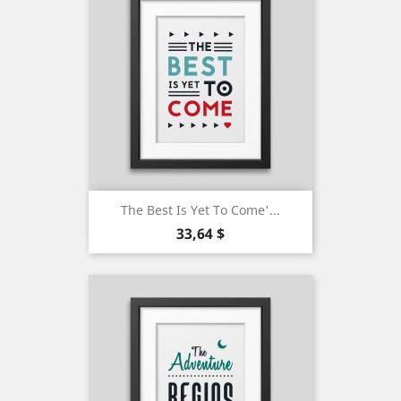
The Best Is Yet To Come'...
Precio
33,64 $