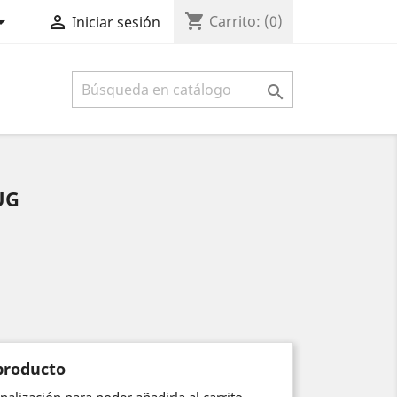
shopping_cart


Carrito:
(0)
Iniciar sesión

UG
producto