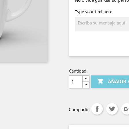
No olvide guardar su person
Type your text here
Cantidad

AÑADIR 
Compartir