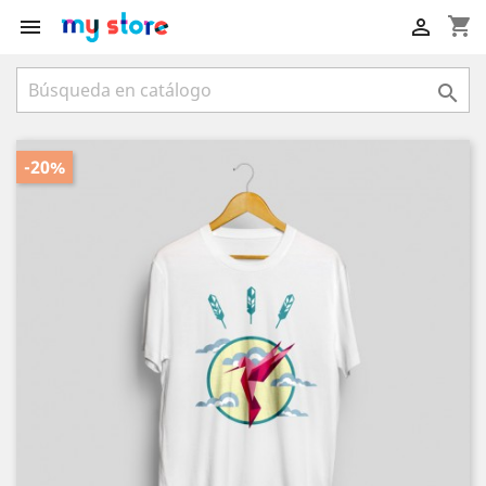
shopping_cart



-20%