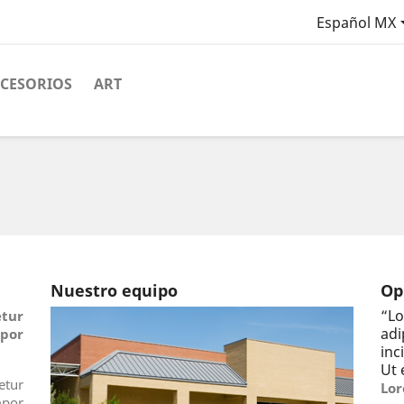
Español MX
CESORIOS
ART
Nuestro equipo
Op
“
Lo
tur
ad
por
inc
Ut 
tur
Lor
por