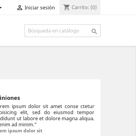
shopping_cart


Carrito:
(0)
Iniciar sesión

iniones
rem ipsum dolor sit amet conse ctetur
ipisicing elit, sed do eiusmod tempor
ididunt ut labore et dolore magna aliqua.
enim ad minim.
”
em ipsum dolor sit